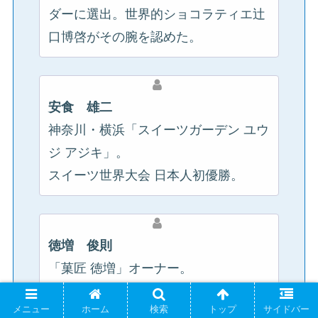
ダーに選出。世界的ショコラティエ辻
口博啓がその腕を認めた。
安食 雄二
神奈川・横浜「スイーツガーデン ユウ
ジ アジキ」。
スイーツ世界大会 日本人初優勝。
徳増 俊則
「菓匠 徳増」オーナー。
和菓子（創業41年の老舗「菓匠 京
メニュー
ホーム
検索
トップ
サイドバー
山」）と洋菓子（超一流洋菓子店「ピ