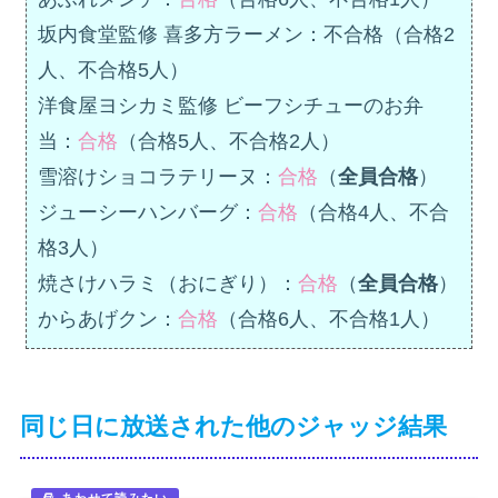
坂内食堂監修 喜多方ラーメン：不合格（合格2
人、不合格5人）
洋食屋ヨシカミ監修 ビーフシチューのお弁
当：
合格
（合格5人、不合格2人）
雪溶けショコラテリーヌ：
合格
（
全員合格
）
ジューシーハンバーグ：
合格
（合格4人、不合
格3人）
焼さけハラミ（おにぎり）：
合格
（
全員合格
）
からあげクン：
合格
（合格6人、不合格1人）
同じ日に放送された他のジャッジ結果