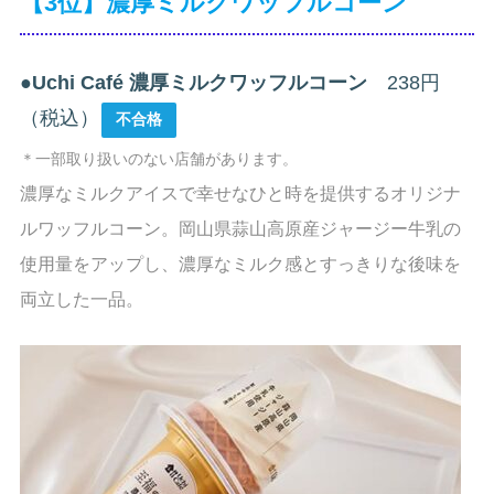
【3位】濃厚ミルクワッフルコーン
●
Uchi Café 濃厚ミルクワッフルコーン
238円
（税込）
不合格
＊一部取り扱いのない店舗があります。
濃厚なミルクアイスで幸せなひと時を提供するオリジナ
ルワッフルコーン。岡山県蒜山高原産ジャージー牛乳の
使用量をアップし、濃厚なミルク感とすっきりな後味を
両立した一品。