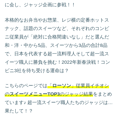
に会し、ジャッジ企画に参戦！！
本格的なお弁当やお惣菜、レジ横の定番ホットス
ナック、話題のスイーツなど、それぞれのコンビ
ニ従業員が「絶対に合格間違いなし」だと選んだ
和・洋・中から5品、スイーツから3品の合計8品
で、日本を代表する超一流料理人そして超一流ス
イーツ職人に勝負を挑む！2022年新春決戦！コン
ビニ3社を待ち受ける運命は？
こちらのページでは
「
ローソン
」従業員イチオシ
の
スイーツメニューTOP3
のジャッジ結果
をまとめ
ています♪ 超一流スイーツ職人たちのジャッジは…
果たして！？