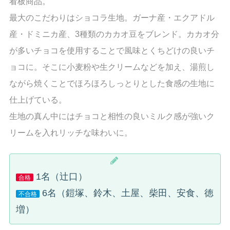
看板商品。
最大のこだわりはショコラ生地。ガーナ産・エクアドル
産・ドミニカ産、3種類のカカオ豆をブレンド。カカオ分
が多いチョコを使用することで風味とくちどけの良いチ
ョコに。そこに小麦粉や生クリームなどを加え、湯煎し
ながら焼くことでほろほろしっとりとした食感の生地に
仕上げている。
生地の真ん中にはチョコと相性の良いミルク感が強いク
リームを入れリッチな味わいに。
1名（辻口）
合格
6名（鎧塚、鈴木、土屋、柴田、安食、徳
不合格
増）