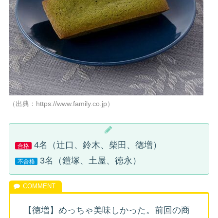
（出典：https://www.family.co.jp）
4名（辻口、鈴木、柴田、徳増）
合格
3名（鎧塚、土屋、徳永）
不合格
【徳増】めっちゃ美味しかった。前回の商