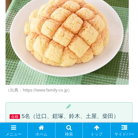
（出典：https://www.family.co.jp）
5名（辻口、鎧塚、鈴木、土屋、柴田）
合格
2名（徳増、徳永）
不合格
メニュー
ホーム
検索
トップ
サイドバー