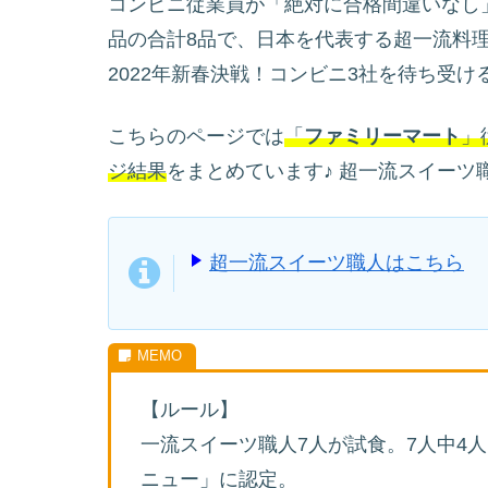
コンビニ従業員が「絶対に合格間違いなし
品の合計8品で、日本を代表する超一流料
2022年新春決戦！コンビニ3社を待ち受け
こちらのページでは
「
ファミリーマート
」
ジ結果
をまとめています♪ 超一流スイーツ
超一流スイーツ職人はこちら
【ルール】
一流スイーツ職人7人が試食。7人中4
ニュー」に認定。