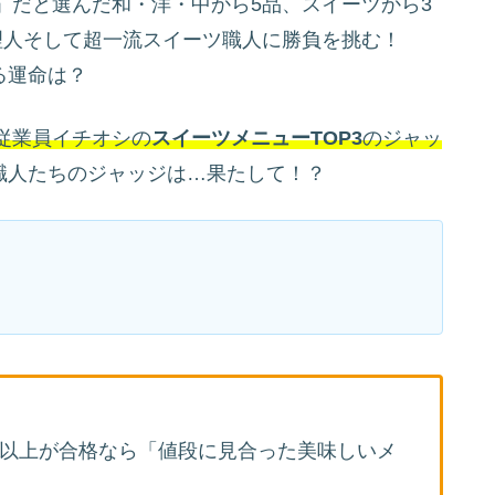
」だと選んだ和・洋・中から5品、スイーツから3
理人そして超一流スイーツ職人に勝負を挑む！
る運命は？
従業員イチオシの
スイーツメニューTOP3
のジャッ
職人たちのジャッジは…果たして！？
人以上が合格なら「値段に見合った美味しいメ