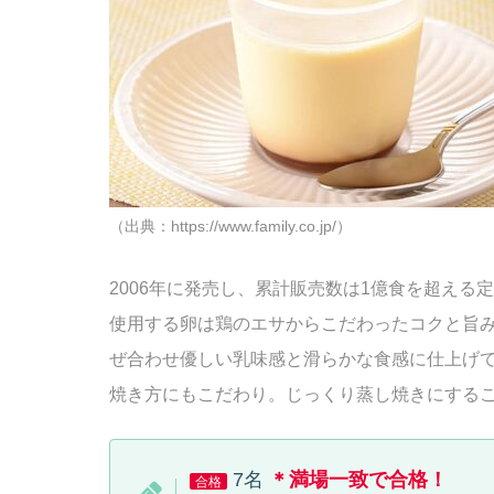
（出典：https://www.family.co.jp/）
2006年に発売し、累計販売数は1億食を超える
使用する卵は鶏のエサからこだわったコクと旨
ぜ合わせ優しい乳味感と滑らかな食感に仕上げ
焼き方にもこだわり。じっくり蒸し焼きにする
7名
＊満場一致で合格！
合格