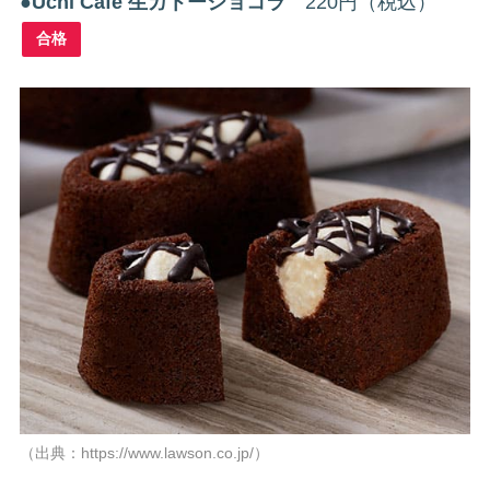
●
Uchi Café 生ガトーショコラ
220円（税込）
合格
（出典：https://www.lawson.co.jp/）