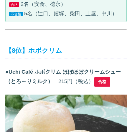
2名（安食、徳永）
合格
5名（辻口、鎧塚、柴田、土屋、中川）
不合格
【8位】ホボクリム
●
Uchi Café ホボクリム ほぼほぼクリームシュー
（とろ～りミルク）
215円（税込）
合格