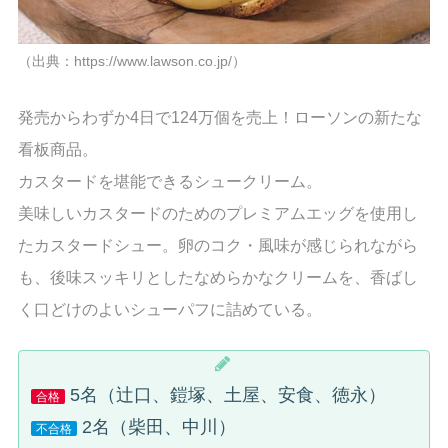
（出典：https://www.lawson.co.jp/）
発売からわずか4日で124万個を売上！ローソンの新たな
看板商品。
カスタードを堪能できるシュークリーム。
美味しいカスタードのためのプレミアムエッグを使用し
たカスタードシュー。卵のコク・風味が感じられながら
も、後味スッキリとしたなめらかなクリームを、香ばし
く口どけのよいシューパフに詰めている。
5名（辻口、鎧塚、土屋、安食、徳永）
合格
2名（柴田、中川）
不合格