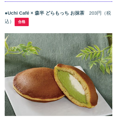
●
Uchi Café × 森半 どらもっち お抹茶
203円（税
込）
合格