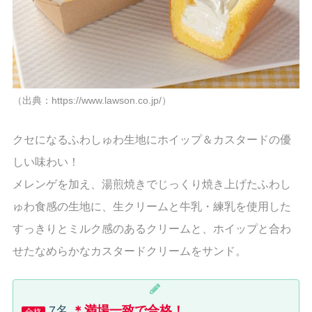
（出典：https://www.lawson.co.jp/）
クセになるふわしゅわ生地にホイップ＆カスタードの優
しい味わい！
メレンゲを加え、湯煎焼きでじっくり焼き上げたふわし
ゅわ食感の生地に、生クリームと牛乳・練乳を使用した
すっきりとミルク感のあるクリームと、ホイップと合わ
せたなめらかなカスタードクリームをサンド。
7名
＊満場一致で合格！