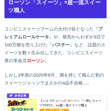
ローソン「スイーツ」×超一流スイー
ツ職人
コンビニスイーツブームの火付け役となった『
プ
レミアムロールケーキ
』や、発売からわずか3日で
100万個を売り上げた『
バスチー
』など、話題のス
イーツを数々生み出してきた、コンビニスイーツ
界の革命児
ローソン
。
しかし2年前の2020年8月、満を持して挑んだ初の
スイーツジャッジでまさかの4品不合格…。
【ジョブチューン】ローソン「一押しスイー
ツTOP10」vs超一流スイーツ職人
（2020/8/22）