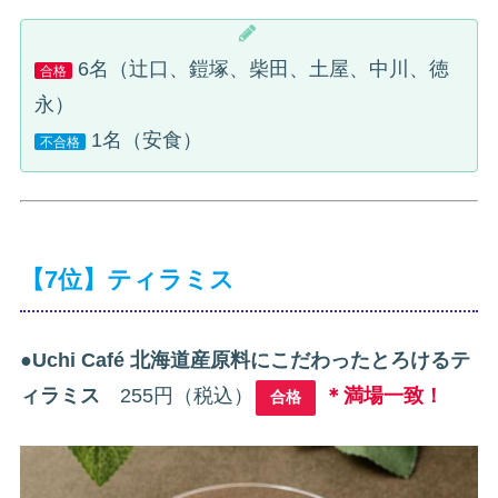
6名（辻口、鎧塚、柴田、土屋、中川、徳
合格
永）
1名（安食）
不合格
【7位】ティラミス
●
Uchi Café 北海道産原料にこだわったとろけるテ
ィラミス
255円（税込）
＊満場一致！
合格