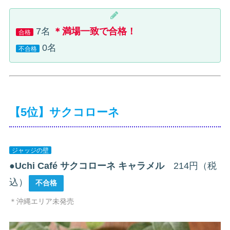
7名
＊満場一致で合格！
合格
0名
不合格
【5位】サクコローネ
ジャッジの壁
●
Uchi Café サクコローネ キャラメル
214円（税
込）
不合格
＊沖縄エリア未発売