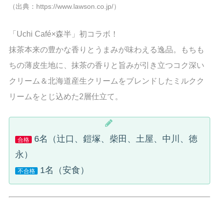
（出典：https://www.lawson.co.jp/）
「Uchi Café×森半」初コラボ！
抹茶本来の豊かな香りとうまみが味わえる逸品。もちも
ちの薄皮生地に、抹茶の香りと旨みが引き立つコク深い
クリーム＆北海道産生クリームをブレンドしたミルクク
リームをとじ込めた2層仕立て。
6名（辻口、鎧塚、柴田、土屋、中川、徳
合格
永）
1名（安食）
不合格