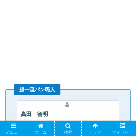
超一流パン職人
高田 智明
埼玉・狭山「サンセリテ」。
メニュー
ホーム
検索
トップ
サイドバー
パン職人日本一決定戦で優勝。