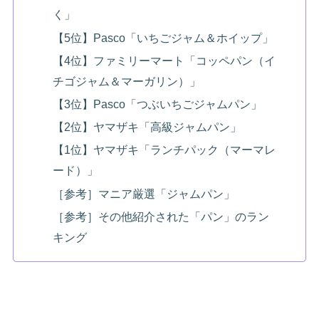
く」
【5位】Pasco「いちごジャム＆ホイップ」
【4位】ファミリーマート「コッペパン（イ
チゴジャム＆マーガリン）」
【3位】Pasco「つぶいちごジャムパン」
【2位】ヤマザキ「高級ジャムパン」
【1位】ヤマザキ「ランチパック（マーマレ
ード）」
［参考］マニア厳選「ジャムパン」
［参考］その他紹介された「パン」のラン
キング