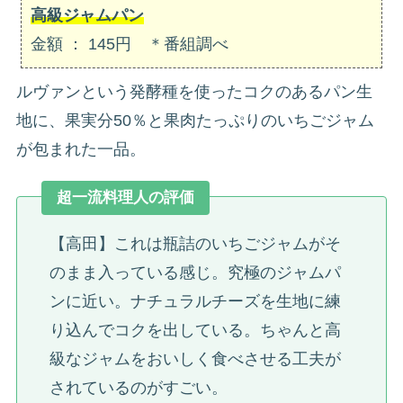
高級ジャムパン
金額 ： 145円 ＊番組調べ
ルヴァンという発酵種を使ったコクのあるパン生
地に、果実分50％と果肉たっぷりのいちごジャム
が包まれた一品。
超一流料理人の評価
【高田】これは瓶詰のいちごジャムがそ
のまま入っている感じ。究極のジャムパ
ンに近い。ナチュラルチーズを生地に練
り込んでコクを出している。ちゃんと高
級なジャムをおいしく食べさせる工夫が
されているのがすごい。