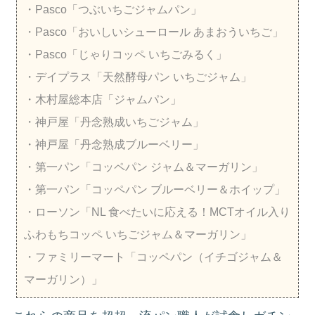
・Pasco「つぶいちごジャムパン」
・Pasco「おいしいシューロール あまおういちご」
・Pasco「じゃりコッペ いちごみるく」
・デイプラス「天然酵母パン いちごジャム」
・木村屋総本店「ジャムパン」
・神戸屋「丹念熟成いちごジャム」
・神戸屋「丹念熟成ブルーベリー」
・第一パン「コッペパン ジャム＆マーガリン」
・第一パン「コッペパン ブルーベリー＆ホイップ」
・ローソン「NL 食べたいに応える！MCTオイル入り
ふわもちコッペ いちごジャム＆マーガリン」
・ファミリーマート「コッペパン（イチゴジャム＆
マーガリン）」