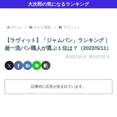
大次郎の気になるランキング
ホーム
テレビ番組
ラヴィット
【ラヴィット】「ジャムパン」ランキング｜
超一流パン職人が選ぶ１位は？（2022/5/11）
2022.05.10
2022.05.24
記事内に広告が含まれています。