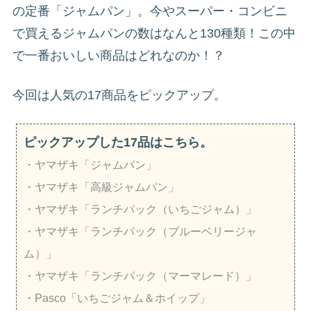
の定番「ジャムパン」。今やスーパー・コンビニ
で買えるジャムパンの数はなんと130種類！この中
で一番おいしい商品はどれなのか！？
今回は人気の17商品をピックアップ。
ピックアップした17品はこちら。
・ヤマザキ「ジャムパン」
・ヤマザキ「高級ジャムパン」
・ヤマザキ「ランチパック（いちごジャム）」
・ヤマザキ「ランチパック（ブルーベリージャ
ム）」
・ヤマザキ「ランチパック（マーマレード）」
・Pasco「いちごジャム＆ホイップ」