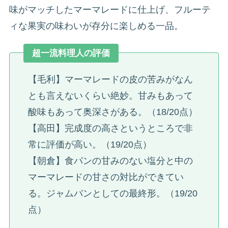
味がマッチしたマーマレードに仕上げ、フルーテ
ィな果実の味わいが存分に楽しめる一品。
超一流料理人の評価
【毛利】マーマレードの皮の苦みがなん
とも言えないくらい絶妙。甘みもあって
酸味もあって奥深さがある。（18/20点）
【高田】完成度の高さというところで非
常に評価が高い。（19/20点）
【朝倉】食パンの甘みのない塩分と中の
マーマレードの甘さの対比ができてい
る。ジャムパンとしての最終形。（19/20
点）