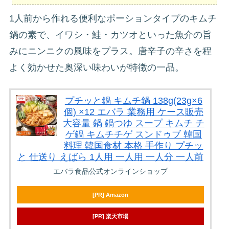
1人前から作れる便利なポーションタイプのキムチ
鍋の素で、イワシ・鮭・カツオといった魚介の旨
みにニンニクの風味をプラス。唐辛子の辛さを程
よく効かせた奥深い味わいが特徴の一品。
プチッと鍋 キムチ鍋 138g(23g×6
個) ×12 エバラ 業務用 ケース販売
大容量 鍋 鍋つゆ スープ キムチ チ
ゲ鍋 キムチチゲ スンドゥブ 韓国
料理 韓国食材 本格 手作り プチッ
と 仕送り えばら 1人用 一人用 一人分 一人前
エバラ食品公式オンラインショップ
[PR] Amazon
[PR] 楽天市場