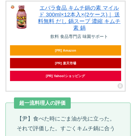
エバラ食品 キムチ鍋の素 マイル
ド 300ml×12本入×(2ケース)｜ 送
料無料 だし 鍋スープ 濃縮 キムチ
素 鍋
飲料 食品専門店 味園サポート
[PR] Amazon
[PR] 楽天市場
[PR] Yahoo!ショッピング
超一流料理人の評価
【尹】食べた時にごま油が先に立った。
それで評価した。すごくキムチ鍋に合う