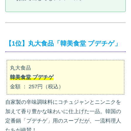
【1位】丸大食品「韓美食堂 プデチゲ」
丸大食品
韓美食堂 プデチゲ
金額 ： 257円（税込）
自家製の辛味調味料にコチュジャンとニンニクを
加えて香り豊かな味わいに仕上げた一品。韓国の
定番鍋「プデチゲ」用のスープだが、一流料理人
たちが絶賛！