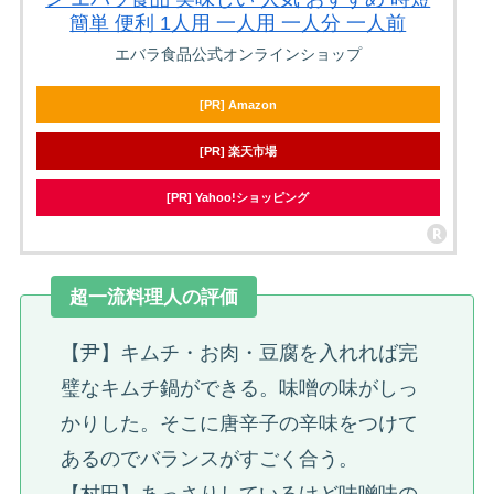
簡単 便利 1人用 一人用 一人分 一人前
エバラ食品公式オンラインショップ
[PR] Amazon
[PR] 楽天市場
[PR] Yahoo!ショッピング
超一流料理人の評価
【尹】キムチ・お肉・豆腐を入れれば完
璧なキムチ鍋ができる。味噌の味がしっ
かりした。そこに唐辛子の辛味をつけて
あるのでバランスがすごく合う。