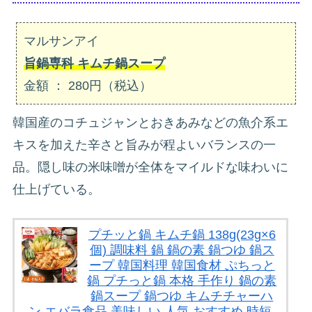
マルサンアイ
旨鍋専科 キムチ鍋スープ
金額 ： 280円（税込）
韓国産のコチュジャンとおきあみなどの魚介系エ
キスを加えた辛さと旨みが程よいバランスの一
品。隠し味の米味噌が全体をマイルドな味わいに
仕上げている。
プチッと鍋 キムチ鍋 138g(23g×6
個) 調味料 鍋 鍋の素 鍋つゆ 鍋ス
ープ 韓国料理 韓国食材 ぷちっと
鍋 プチっと鍋 本格 手作り 鍋の素
鍋スープ 鍋つゆ キムチチャーハ
ン エバラ食品 美味しい 人気 おすすめ 時短