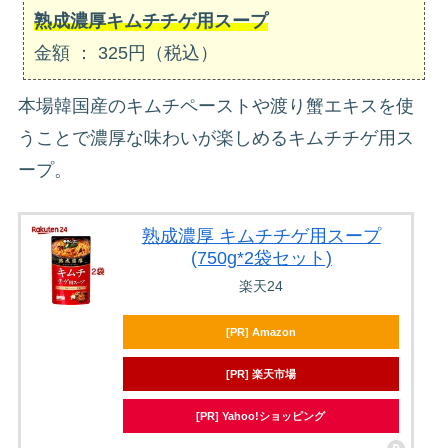
熟成濃厚キムチチゲ用スープ
金額 ： 325円（税込）
本場韓国産のキムチペーストや渡り蟹エキスを使
うことで濃厚な味わいが楽しめるキムチチゲ用ス
ープ。
熟成濃厚 キムチチゲ用スープ
(750g*2袋セット)
楽天24
[PR] Amazon
[PR] 楽天市場
[PR] Yahoo!ショッピング