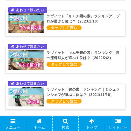
ラヴィット「キムチ鍋の素」ランキング｜プ
ロが選ぶ１位は？（2023/1/10）
ラヴィット「キムチ鍋の素」ランキング｜超
一流料理人が選ぶ１位は？（2022/2/2）
ラヴィット「鍋の素」ランキング｜ミシュラ
ンシェフが選ぶ１位は？（2021/11/26）
＊『
サタデープラス
』“
ひたすら試してランキング
”で
メニュー
ホーム
検索
トップ
サイドバー