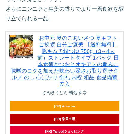
さらにニンニクと生姜の香りでより一層食欲を駆
り立てられる一品。
お中元 夏のごあいさつ 夏ギフト
ご挨拶 自分ご褒美 【送料無料】
豚キムチ鍋つゆ 750g（3～4人
前）ストレートタイプ 1パック 日
本食研かつおとオキアミの旨みに
味噌のコクを加えた味わい深さお取り寄せグ
ルメ のし 心ばかり 御礼 内祝 粗品 食品備蓄
差入
さぬきうどん 麺処 春奈
[PR] Amazon
[PR] 楽天市場
[PR] Yahoo!ショッピング