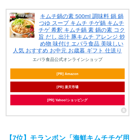
キムチ鍋の素 500ml 調味料 鍋 鍋
つゆ スープ キムチ チゲ鍋 キムチ
チゲ 希釈 キムチ鍋 素 鍋の素 コク
旨 だし 出汁 豚キムチ アレンジ 炒
め物 味付け エバラ食品 美味しい
人気 おすすめ お中元 お歳暮 ギフト 仕送り
エバラ食品公式オンラインショップ
[PR] Amazon
[PR] 楽天市場
[PR] Yahoo!ショッピング
【7位】モランボン「海鮮キムチチゲ用