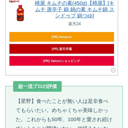
桃屋 キムチの素(450g)【桃屋】[キ
ムチ 唐辛子 鍋 鍋の素 キムチ鍋 ス
ンドゥブ 鍋つゆ]
楽天24
[PR] Amazon
[PR] 楽天市場
[PR] Yahoo!ショッピング
超一流プロの評価
【星野】食べたことが無い人は是非食べ
てもらいたい。めちゃくちゃ美味しかっ
た。これからも50年、100年と愛され続け