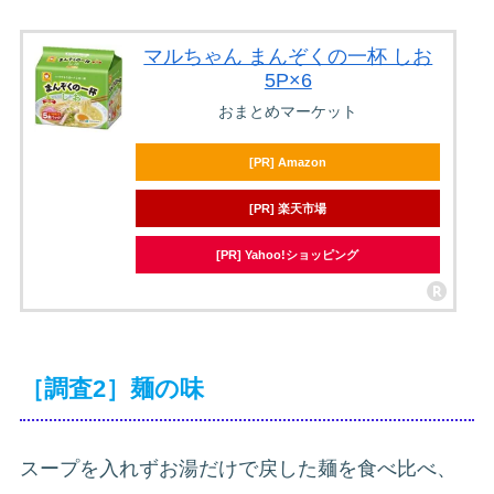
マルちゃん まんぞくの一杯 しお
5P×6
おまとめマーケット
[PR] Amazon
[PR] 楽天市場
[PR] Yahoo!ショッピング
［調査2］麺の味
スープを入れずお湯だけで戻した麺を食べ比べ、