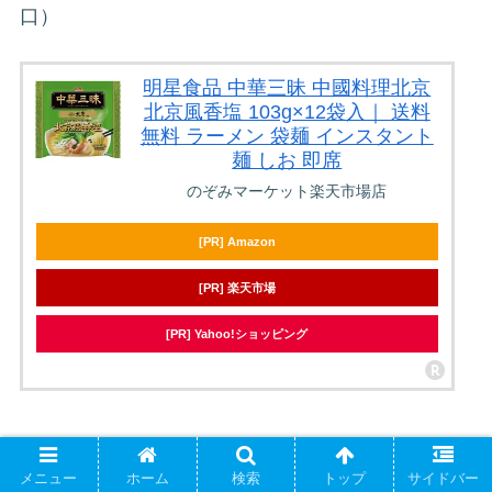
口）
明星食品 中華三昧 中國料理北京
北京風香塩 103g×12袋入｜ 送料
無料 ラーメン 袋麺 インスタント
麺 しお 即席
のぞみマーケット楽天市場店
[PR] Amazon
[PR] 楽天市場
[PR] Yahoo!ショッピング
【5位】明星食品「明星 チャルメラ 塩ラ
メニュー
ホーム
検索
トップ
サイドバー