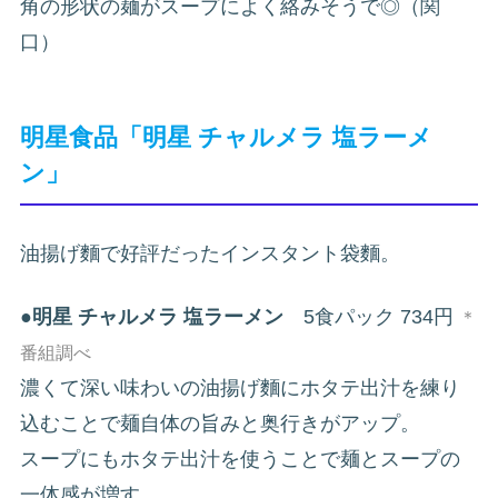
角の形状の麺がスープによく絡みそうで◎（関
口）
明星食品「明星 チャルメラ 塩ラーメ
ン」
油揚げ麵で好評だったインスタント袋麵。
●
明星 チャルメラ 塩ラーメン
5食パック 734円
＊
番組調べ
濃くて深い味わいの油揚げ麵にホタテ出汁を練り
込むことで麺自体の旨みと奥行きがアップ。
スープにもホタテ出汁を使うことで麺とスープの
一体感が増す。