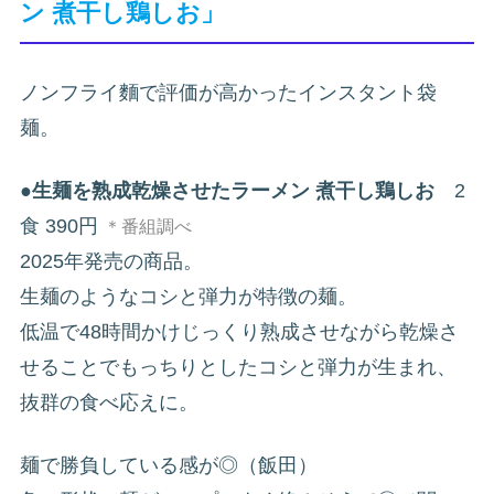
ン 煮干し鶏しお」
ノンフライ麵で評価が高かったインスタント袋
麺。
●
生麺を熟成乾燥させたラーメン 煮干し鶏しお
2
食 390円
＊番組調べ
2025年発売の商品。
生麺のようなコシと弾力が特徴の麺。
低温で48時間かけじっくり熟成させながら乾燥さ
せることでもっちりとしたコシと弾力が生まれ、
抜群の食べ応えに。
麺で勝負している感が◎（飯田）