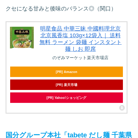
クセになる甘みと後味のバランス◎（関口）
明星食品 中華三昧 中國料理北京
北京風香塩 103g×12袋入｜ 送料
無料 ラーメン 袋麺 インスタント
麺 しお 即席
のぞみマーケット楽天市場店
[PR] Amazon
[PR] 楽天市場
[PR] Yahoo!ショッピング
国分グループ本社「tabete だし麺 千葉県