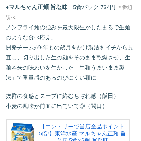
●
マルちゃん正麺 旨塩味
5食パック 734円
＊番組
調べ
ノンフライ麺の強みを最大限生かしたまるで生麺
のような食べ応え。
開発チームが5年もの歳月をかけ製法をイチから見
直し、切り出した生の麺をそのまま乾燥させ、生
麺本来の味わいを生かした「生麺うまいまま製
法」で重量感のあるのびにくい麺に。
抜群の食感とスープに絡むちぢれ感（飯田）
小麦の風味が前面に出ていて◎（関口）
【エントリーで当店全品ポイント
5倍!】東洋水産 マルちゃん正麺 旨
塩味 5食×6個 旨塩味