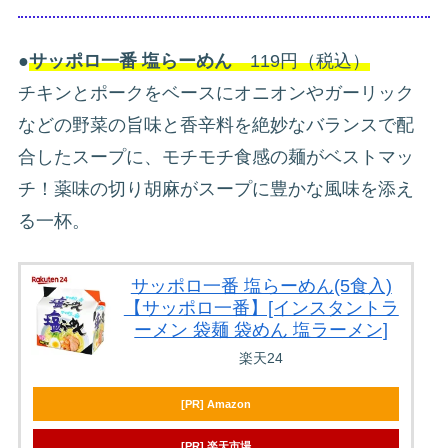
●
サッポロ一番 塩らーめん
119円（税込）
チキンとポークをベースにオニオンやガーリック
などの野菜の旨味と香辛料を絶妙なバランスで配
合したスープに、モチモチ食感の麺がベストマッ
チ！薬味の切り胡麻がスープに豊かな風味を添え
る一杯。
サッポロ一番 塩らーめん(5食入)
【サッポロ一番】[インスタントラ
ーメン 袋麺 袋めん 塩ラーメン]
楽天24
[PR] Amazon
[PR] 楽天市場