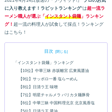
2021年4月14日放送の『ラヴィット!』“
プロのお気
に入り教えます！ラビットランキング
”は
超一流ラ
ーメン職人が選ぶ「
インスタント袋麺
」ランキン
グ！
超一流の料理人が試食して採点！ランキング
はこちら！
目次
「インスタント袋麺」ランキング
【10位】中華三昧 赤坂離宮 広東風醤油
【9位】サッポロ一番 塩らーめん
【8位】日清ラ王 味噌
【7位】明星チャルメラ バリカタ麺豚骨
【6位】中華三昧 中国料理北京 北京風香塩
【5位】日清ラ王 醤油