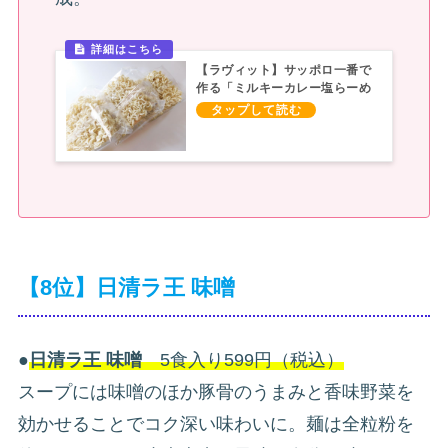
【ラヴィット】サッポロ一番で
作る「ミルキーカレー塩らーめ
ん」アレンジレシピ
【8位】日清ラ王 味噌
●
日清ラ王 味噌
5食入り599円（税込）
スープには味噌のほか豚骨のうまみと香味野菜を
効かせることでコク深い味わいに。麺は全粒粉を