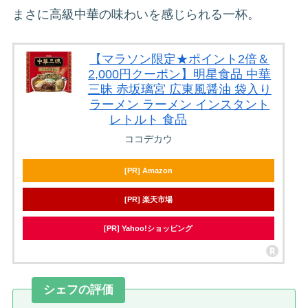
まさに高級中華の味わいを感じられる一杯。
【マラソン限定★ポイント2倍＆
2,000円クーポン】明星食品 中華
三昧 赤坂璃宮 広東風醤油 袋入り
ラーメン ラーメン インスタント
レトルト 食品
ココデカウ
[PR] Amazon
[PR] 楽天市場
[PR] Yahoo!ショッピング
シェフの評価