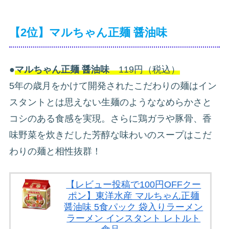
【2位】マルちゃん正麺 醤油味
●
マルちゃん正麺 醤油味
119円（税込）
5年の歳月をかけて開発されたこだわりの麺はイン
スタントとは思えない生麺のようななめらかさと
コシのある食感を実現。さらに鶏ガラや豚骨、香
味野菜を炊きだした芳醇な味わいのスープはこだ
わりの麺と相性抜群！
【レビュー投稿で100円OFFクー
ポン】東洋水産 マルちゃん正麺
醤油味 5食パック 袋入りラーメン
ラーメン インスタント レトルト