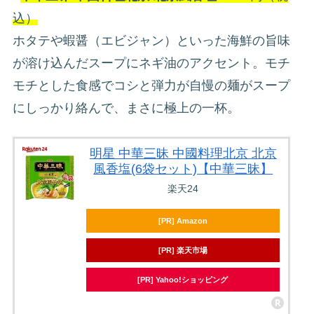
込）
ホタテや蝦醤（エビジャン）といった海鮮の旨味
が溶け込んだスープにネギ油のアクセント。モチ
モチとした食感でコシと弾力が自慢の麺がスープ
にしっかり絡んで、まさに極上の一杯。
明星 中華三昧 中國料理北京 北京
風香塩(6袋セット)【中華三昧】
楽天24
[PR] Amazon
[PR] 楽天市場
[PR] Yahoo!ショッピング