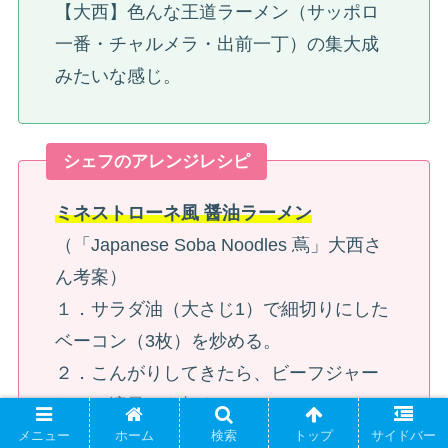
【大西】色んな王道ラーメン（サッポロ
一番・チャルメラ・出前一丁）の集大成
みたいな感じ。
シェフのアレンジレシピ
ミネストローネ風 醤油ラーメン
（「Japanese Soba Noodles 蔦」大西さ
ん考案）
１．サラダ油（大さじ1）で細切りにした
ベーコン（3枚）を炒める。
２．こんがりしてきたら、ビーフジャー
キー（適量）を加える。
３．トマトジュース（200ml）水
メニュー
ホーム
検索
トップ
サイドバー