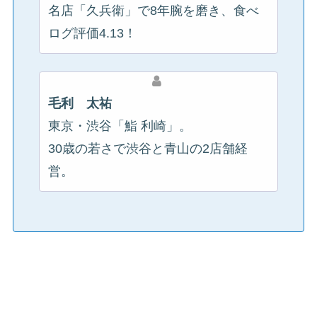
名店「久兵衛」で8年腕を磨き、食べ
ログ評価4.13！
毛利 太祐
東京・渋谷「鮨 利崎」。
30歳の若さで渋谷と青山の2店舗経
営。