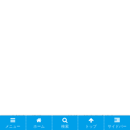
＊本記事に掲載されている情報は記事作成時点の
もので、現在の情報と異なる場合があります
メニュー
ホーム
検索
トップ
サイドバー