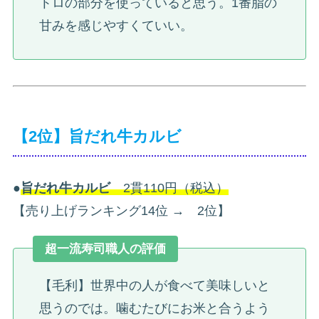
トロの部分を使っていると思う。1番脂の
甘みを感じやすくていい。
【2位】旨だれ牛カルビ
●
旨だれ牛カルビ
2貫110円（税込）
【売り上げランキング14位 → 2位】
超一流寿司職人の評価
【毛利】世界中の人が食べて美味しいと
思うのでは。噛むたびにお米と合うよう