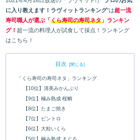
2021年4月16日放送の『ラヴィット!』“
プロのお気
に入り教えます！ラヴィットランキング
”は
超一流
寿司職人が選ぶ「
くら寿司の寿司ネタ
」ランキン
グ！
超一流の料理人が試食して採点！ランキング
はこちら！
目次
「くら寿司の寿司ネタ」ランキング
【10位】清美みかんぶり
【9位】極み熟成 桜鯛
【8位】たまご焼き
【7位】ビントロ
【6位】大粒いくら
【5位】極み熟成 まぐろ