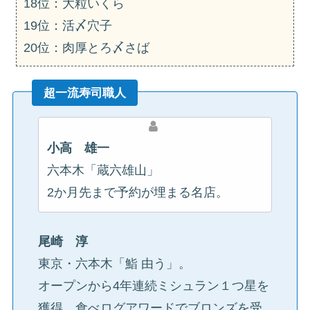
18位：大粒いくら
19位：活〆穴子
20位：肉厚とろ〆さば
超一流寿司職人
小高 雄一
六本木「蔵六雄山」
2か月先まで予約が埋まる名店。
尾崎 淳
東京・六本木「鮨 由う」。
オープンから4年連続ミシュラン１つ星を
獲得。食べログアワードでブロンズを受