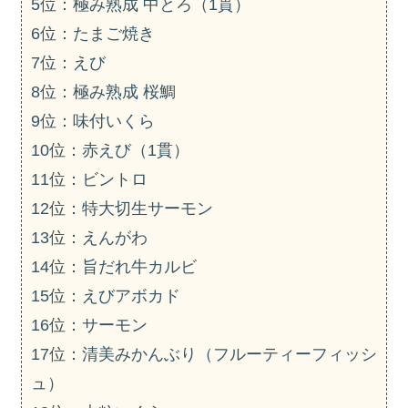
5位：極み熟成 中とろ（1貫）
6位：たまご焼き
7位：えび
8位：極み熟成 桜鯛
9位：味付いくら
10位：赤えび（1貫）
11位：ビントロ
12位：特大切生サーモン
13位：えんがわ
14位：旨だれ牛カルビ
15位：えびアボカド
16位：サーモン
17位：清美みかんぶり（フルーティーフィッシ
ュ）