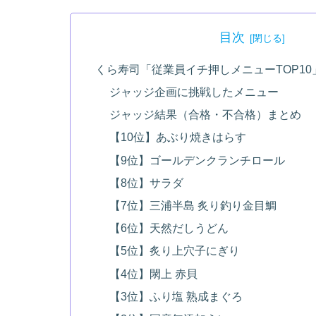
目次
くら寿司「従業員イチ押しメニューTOP10
ジャッジ企画に挑戦したメニュー
ジャッジ結果（合格・不合格）まとめ
【10位】あぶり焼きはらす
【9位】ゴールデンクランチロール
【8位】サラダ
【7位】三浦半島 炙り釣り金目鯛
【6位】天然だしうどん
【5位】炙り上穴子にぎり
【4位】閖上 赤貝
【3位】ふり塩 熟成まぐろ