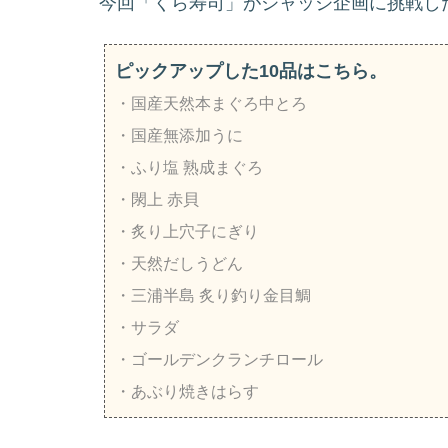
今回「くら寿司」がジャッジ企画に挑戦し
ピックアップした10品はこちら。
・国産天然本まぐろ中とろ
・国産無添加うに
・ふり塩 熟成まぐろ
・閖上 赤貝
・炙り上穴子にぎり
・天然だしうどん
・三浦半島 炙り釣り金目鯛
・サラダ
・ゴールデンクランチロール
・あぶり焼きはらす