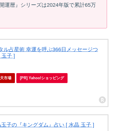
開運暦』シリーズは2024年版で累計65万
ル占星術 幸運を呼ぶ366日メッセージつ
 玉子 ]
 楽天市場
[PR] Yahoo!ショッピング
玉子の『キングダム』占い [ 水晶 玉子 ]