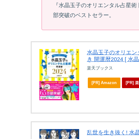
『水晶玉子のオリエンタル占星術 
部突破のベストセラー。
水晶玉子のオリエンタ
き 開運暦2024 [ 水晶
楽天ブックス
[PR] Amazon
[PR]
乱世を生き抜く! 水晶