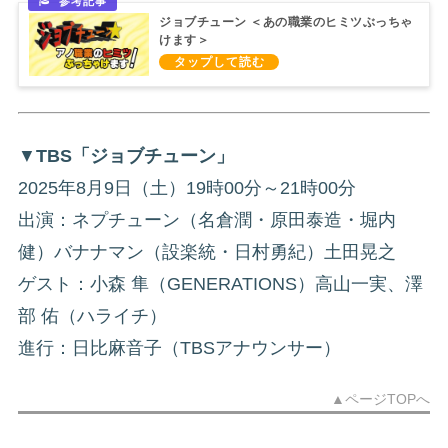
ジョブチューン ＜あの職業のヒミツぶっちゃ
けます＞
▼
TBS「ジョブチューン」
2025年8月9日（土）19時00分～21時00分
出演：ネプチューン（名倉潤・原田泰造・堀内
健）バナナマン（設楽統・日村勇紀）土田晃之
ゲスト：小森 隼（GENERATIONS）高山一実、澤
部 佑（ハライチ）
進行：日比麻音子（TBSアナウンサー）
▲ページTOPへ