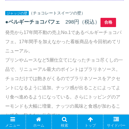
（チョコレートスイーツの壁）
ジャッジの壁
●
ベルギーチョコパフェ
298円（税込）
合格
発売から17年間不動の売上No.1であるベルギーチョコパ
フェ。17年間手を加えなかった看板商品を今回初めてリ
ニューアル。
プリンやムースなど5層仕立てになったチョコ尽くしの一
品で、リニューアル最大のポイントはプラリネソース。
チョコだけでは飽きがくるのでプラリネソースをアクセ
ントになるように追加。ナッツ感が出ることによってよ
り食べ進めるようになっている。さらにトッピングのア
ーモンドも大幅に増量。ナッツの風味と食感が加わるこ
とで食べ飽きない仕立てに。
メニュー
ホーム
検索
トップ
サイドバー