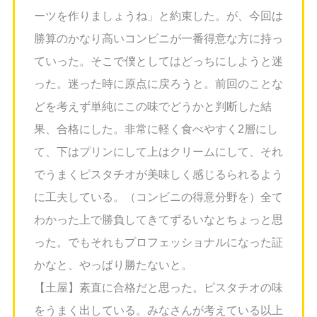
ーツを作りましょうね」と約束した。が、今回は
勝算のかなり高いコンビニが一番得意な方に持っ
ていった。そこで僕としてはどっちにしようと迷
った。迷った時に原点に戻ろうと。前回のことな
どを考えず単純にこの味でどうかと判断した結
果、合格にした。非常に軽く食べやすく2層にし
て、下はプリンにして上はクリームにして、それ
でうまくピスタチオが美味しく感じるられるよう
に工夫している。（コンビニの得意分野を）全て
わかった上で勝負してきてずるいなとちょっと思
った。でもそれもプロフェッショナルになった証
かなと、やっぱり勝たないと。
【土屋】素直に合格だと思った。ピスタチオの味
をうまく出している。みなさんが考えている以上