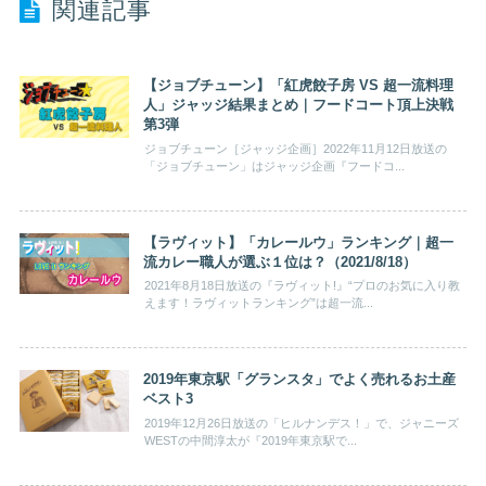
関連記事
【ジョブチューン】「紅虎餃子房 VS 超一流料理
人」ジャッジ結果まとめ｜フードコート頂上決戦
第3弾
ジョブチューン［ジャッジ企画］2022年11月12日放送の
「ジョブチューン」はジャッジ企画『フードコ...
【ラヴィット】「カレールウ」ランキング｜超一
流カレー職人が選ぶ１位は？（2021/8/18）
2021年8月18日放送の『ラヴィット!』“プロのお気に入り教
えます！ラヴィットランキング”は超一流...
2019年東京駅「グランスタ」でよく売れるお土産
ベスト3
2019年12月26日放送の「ヒルナンデス！」で、ジャニーズ
WESTの中間淳太が『2019年東京駅で...