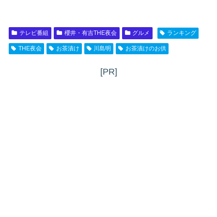
テレビ番組
櫻井・有吉THE夜会
グルメ
ランキング
THE夜会
お茶漬け
川島明
お茶漬けのお供
[PR]