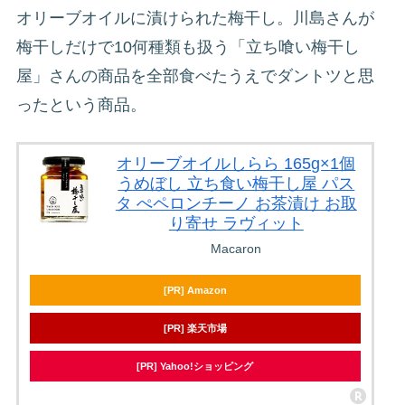
オリーブオイルに漬けられた梅干し。川島さんが
梅干しだけで10何種類も扱う「立ち喰い梅干し
屋」さんの商品を全部食べたうえでダントツと思
ったという商品。
オリーブオイルしらら 165g×1個
うめぼし 立ち食い梅干し屋 パス
タ ぺペロンチーノ お茶漬け お取
り寄せ ラヴィット
Macaron
[PR] Amazon
[PR] 楽天市場
[PR] Yahoo!ショッピング