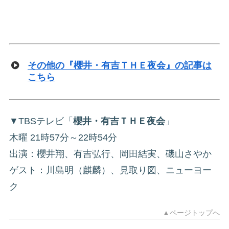
その他の『櫻井・有吉ＴＨＥ夜会』の記事は
こちら
▼TBSテレビ「
櫻井・有吉ＴＨＥ夜会
」
木曜 21時57分～22時54分
出演：櫻井翔、有吉弘行、岡田結実、磯山さやか
ゲスト：川島明（麒麟）、見取り図、ニューヨー
ク
▲ページトップへ