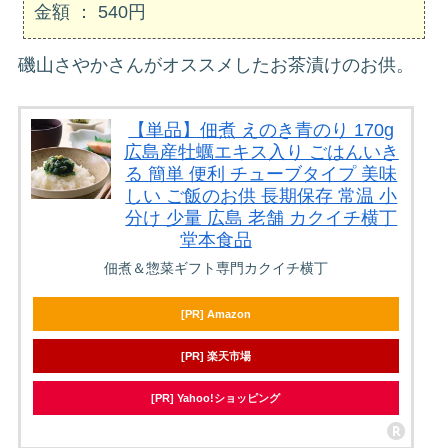
金額 ： 540円
磯山さやかさんがオススメしたお茶漬けのお供。
【単品】佃煮 えのき青のり 170g
広島産牡蠣エキス入り ごはんいき
る 簡単 便利 チューブタイプ 美味
しい ご飯のお供 長期保存 常温 小
分け 少量 広島 老舗 カクイチ横丁
堂本食品
佃煮＆惣菜ギフト専門カクイチ横丁
[PR] Amazon
[PR] 楽天市場
[PR] Yahoo!ショッピング