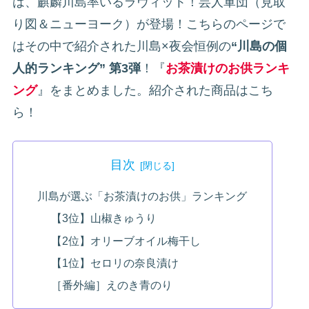
は、麒麟川島率いるラヴィット！芸人軍団（見取
り図＆ニューヨーク）が登場！こちらのページで
はその中で紹介された川島×夜会恒例の
“川島の個
人的ランキング” 第3弾
！『
お茶漬けのお供ランキ
ング
』をまとめました。紹介された商品はこち
ら！
目次
川島が選ぶ「お茶漬けのお供」ランキング
【3位】山椒きゅうり
【2位】オリーブオイル梅干し
【1位】セロリの奈良漬け
［番外編］えのき青のり