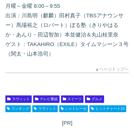
月曜～金曜 8:00～9:55
出演：川島明（麒麟）田村真子（TBSアナウンサ
ー）馬場裕之（ロバート）ぼる塾（きりやはる
か・あんり・田辺智加）本並健治＆丸山桂里奈
ゲスト：TAKAHIRO（EXILE）タイムマシーン３号
（関太・山本浩司）
▲ページトップへ
ラヴィット
テレビ番組
スイーツ
グルメ
ランキング
ラヴィット
シャトレーゼ
ヒットチャート10
[PR]