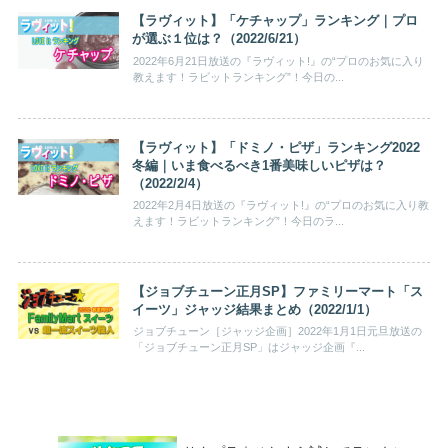
【ラヴィット】「ケチャップ」ランキング｜プロ
が選ぶ１位は？（2022/6/21）
2022年6月21日放送の『ラヴィット!』の“プロのお気に入り
教えます！ラビットランキング”！今日の...
【ラヴィット】「ドミノ・ピザ」ランキング2022
冬編｜いま食べるべき1番美味しいピザは？
（2022/2/4）
2022年2月4日放送の『ラヴィット!』の“プロのお気に入り教
えます！ラビットランキング”！今日のラ...
【ジョブチューン正月SP】ファミリーマート「ス
イーツ」ジャッジ結果まとめ（2022/1/1）
ジョブチューン［ジャッジ企画］2022年1月1日元旦放送の
「ジョブチューン正月SP」はジャッジ企画『...