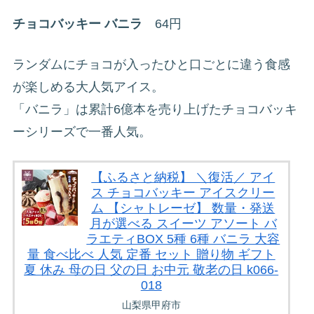
チョコバッキー バニラ
64円
ランダムにチョコが入ったひと口ごとに違う食感
が楽しめる大人気アイス。
「バニラ」は累計6億本を売り上げたチョコバッキ
ーシリーズで一番人気。
【ふるさと納税】 ＼復活／ アイ
ス チョコバッキー アイスクリー
ム 【シャトレーゼ】 数量・発送
月が選べる スイーツ アソート バ
ラエティBOX 5種 6種 バニラ 大容
量 食べ比べ 人気 定番 セット 贈り物 ギフト
夏 休み 母の日 父の日 お中元 敬老の日 k066-
018
山梨県甲府市