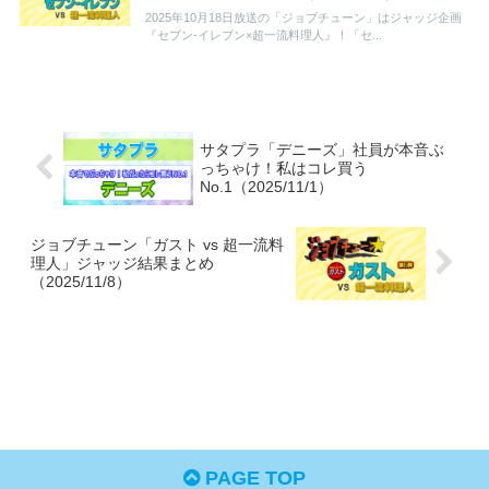
2025年10月18日放送の「ジョブチューン」はジャッジ企画
『セブン‐イレブン×超一流料理人』！「セ...
サタプラ「デニーズ」社員が本音ぶ
っちゃけ！私はコレ買う
No.1（2025/11/1）
ジョブチューン「ガスト vs 超一流料
理人」ジャッジ結果まとめ
（2025/11/8）
PAGE TOP