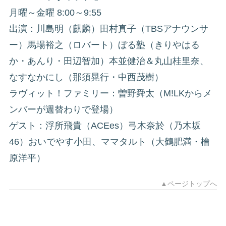
月曜～金曜 8:00～9:55
出演：川島明（麒麟）田村真子（TBSアナウンサ
ー）馬場裕之（ロバート）ぼる塾（きりやはる
か・あんり・田辺智加）本並健治＆丸山桂里奈、
なすなかにし（那須晃行・中西茂樹）
ラヴィット！ファミリー：曽野舜太（M!LKからメ
ンバーが週替わりで登場）
ゲスト：浮所飛貴（ACEes）弓木奈於（乃木坂
46）おいでやす小田、ママタルト（大鶴肥満・檜
原洋平）
▲ページトップへ