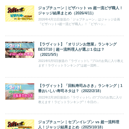
ジョブチューン｜ピザハット vs 超一流ピザ職人！
ジャッジ結果まとめ（2026/4/11）
2026年4月11日放送の「ジョブチューン」はジャッジ企画
『ピザハット×超一流ピザ職人』！「ピザハッ...
【ラヴィット】「オリジンお惣菜」ランキング
BEST10｜超一流料理人が選ぶ１位は？
（2021/5/5）
2021年5月5日放送の『ラヴィット!』“プロのお気に入り教え
ます！ラヴィットランキング”は超一流料...
【ラヴィット】「回転寿司みさき」ランキング｜1
番おいしい寿司ネタは？（2022/2/18）
2022年2月18日放送の『ラヴィット!』の“プロのお気に入り
教えます！ラビットランキング”！今日の...
ジョブチューン｜セブンイレブン vs 超一流料理
人！ジャッジ結果まとめ（2025/10/18）