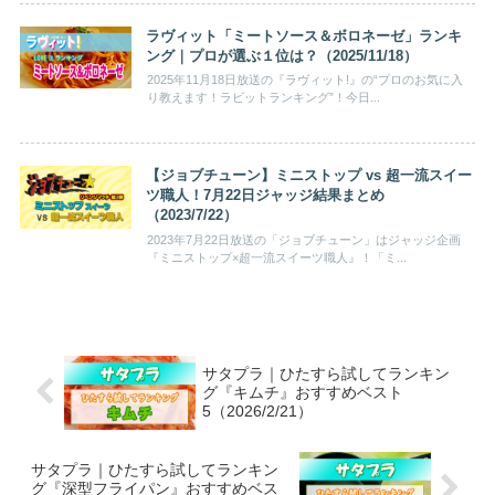
ラヴィット「ミートソース＆ボロネーゼ」ランキ
ング｜プロが選ぶ１位は？（2025/11/18）
2025年11月18日放送の『ラヴィット!』の“プロのお気に入
り教えます！ラビットランキング”！今日...
【ジョブチューン】ミニストップ vs 超一流スイー
ツ職人！7月22日ジャッジ結果まとめ
（2023/7/22）
2023年7月22日放送の「ジョブチューン」はジャッジ企画
『ミニストップ×超一流スイーツ職人』！「ミ...
サタプラ｜ひたすら試してランキン
グ『キムチ』おすすめベスト
5（2026/2/21）
サタプラ｜ひたすら試してランキン
グ『深型フライパン』おすすめベス