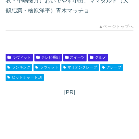
衣・中嶋優月）おいでやす小田、ママタルト（大
鶴肥満・檜原洋平）青木マッチョ
▲ページトップへ
ラヴィット
テレビ番組
スイーツ
グルメ
ランキング
ラヴィット
マリオンクレープ
クレープ
ヒットチャート10
[PR]