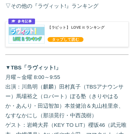
▽その他の『ラヴィット!』ランキング
【ラビット】 LOVE it ランキング
▼
TBS「ラヴィット!」
月曜～金曜 8:00～9:55
出演：川島明（麒麟）田村真子（TBSアナウンサ
ー）馬場裕之（ロバート）ぼる塾（きりやはる
か・あんり・田辺智加）本並健治＆丸山桂里奈、
なすなかにし（那須晃行・中西茂樹）
ゲスト：岩﨑大昇（KEY TO LIT）櫻坂46（武元唯