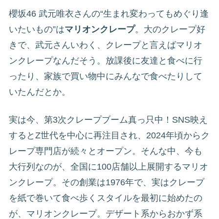
櫻坂46 武元唯衣さんの“生まれ変わってもめぐり逢
いたいもの”は
マリオンクレープ
。大のクレープ好
きで、武元さんいわく、クレープと言えばマリオ
ンクレープなんだそう。放課後に友達と食べに行
ったり、家族で買い物中にみんなで食べたりして
いたんだとか。
実は今、第3次クレープブーム真っ只中！SNS映え
するとZ世代を中心に再注目され、2024年頃からク
レープ専門店が続々とオープン。そんな中、今も
大行列なのが、全国に100店舗以上展開するマリオ
ンクレープ。その創業は1976年で、実はクレープ
を紙で巻いて食べ歩くスタイルを最初に始めたの
が、マリオンクレープ。デザート系からおかず系