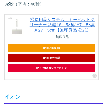
32秒
（平均：46秒）
掃除用品システム カーペットク
リーナー 約幅18．5×奥行7．5×高
さ27．5cm【無印良品 公式】
無印良品
[PR] Amazon
[PR] 楽天市場
[PR] Yahoo!ショッピング
イオン