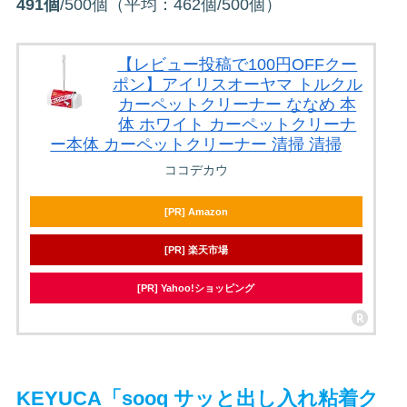
491個
/500個（平均：462個/500個）
【レビュー投稿で100円OFFクー
ポン】アイリスオーヤマ トルクル
カーペットクリーナー ななめ 本
体 ホワイト カーペットクリーナ
ー本体 カーペットクリーナー 清掃 清掃
ココデカウ
[PR] Amazon
[PR] 楽天市場
[PR] Yahoo!ショッピング
KEYUCA「sooq サッと出し入れ粘着ク