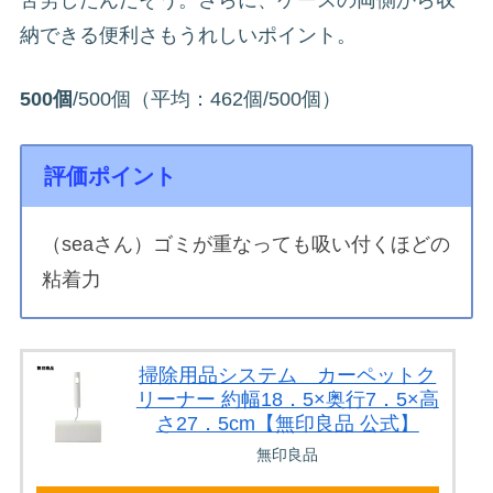
苦労したんだそう。さらに、ケースの両側から収
納できる便利さもうれしいポイント。
500個
/500個（平均：462個/500個）
評価ポイント
（seaさん）ゴミが重なっても吸い付くほどの
粘着力
掃除用品システム カーペットク
リーナー 約幅18．5×奥行7．5×高
さ27．5cm【無印良品 公式】
無印良品