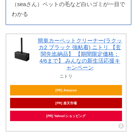
（seaさん）ペットの毛など白いゴミが一目で
わかる
簡単カーペットクリーナー(ラクッ
カ2 ブラック 強粘着) ニトリ 【玄
関先迄納品】 【期間限定価格：
4/6まで】 みんなの新生活応援キ
ャンペーン
ニトリ
[PR] Amazon
[PR] 楽天市場
[PR] Yahoo!ショッピング