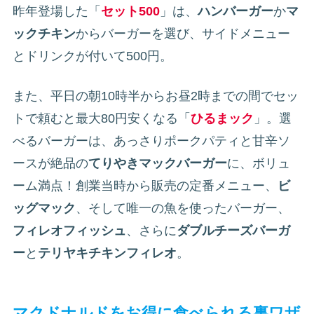
昨年登場した「
セット500
」は、
ハンバーガー
か
マ
ックチキン
からバーガーを選び、サイドメニュー
とドリンクが付いて500円。
また、平日の朝10時半からお昼2時までの間でセッ
トで頼むと最大80円安くなる「
ひるまック
」。選
べるバーガーは、あっさりポークパティと甘辛ソ
ースが絶品の
てりやきマックバーガー
に、ボリュ
ーム満点！創業当時から販売の定番メニュー、
ビ
ッグマック
、そして唯一の魚を使ったバーガー、
フィレオフィッシュ
、さらに
ダブルチーズバーガ
ー
と
テリヤキチキンフィレオ
。
マクドナルドをお得に食べられる裏ワザ