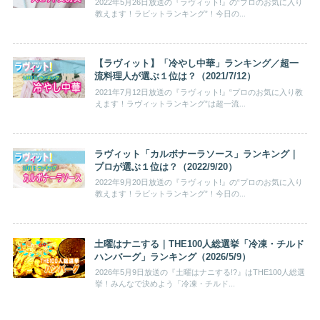
2022年5月26日放送の『ラヴィット!』の“プロのお気に入り
教えます！ラビットランキング”！今日の...
【ラヴィット】「冷やし中華」ランキング／超一
流料理人が選ぶ１位は？（2021/7/12）
2021年7月12日放送の『ラヴィット!』“プロのお気に入り教
えます！ラヴィットランキング”は超一流...
ラヴィット「カルボナーラソース」ランキング｜
プロが選ぶ１位は？（2022/9/20）
2022年9月20日放送の『ラヴィット!』の“プロのお気に入り
教えます！ラビットランキング”！今日の...
土曜はナニする｜THE100人総選挙「冷凍・チルド
ハンバーグ」ランキング（2026/5/9）
2026年5月9日放送の『土曜はナニする!?』はTHE100人総選
挙！みんなで決めよう「冷凍・チルド...