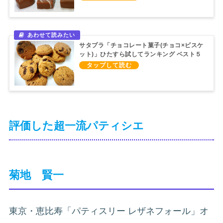
サタプラ「チョコレート菓子(チョコ×ビスケ
ット)」ひたすら試してランキング ベスト５
（2024/3/9）
評価した超一流パティシエ
菊地 賢一
東京・恵比寿「パティスリー レザネフォール」オ