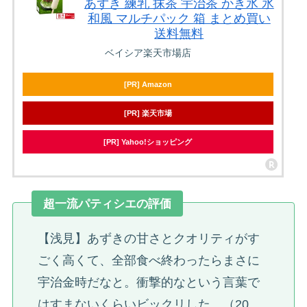
あずき 練乳 抹茶 宇治茶 かき氷 氷
和風 マルチパック 箱 まとめ買い
送料無料
ベイシア楽天市場店
[PR] Amazon
[PR] 楽天市場
[PR] Yahoo!ショッピング
超一流パティシエの評価
【浅見】あずきの甘さとクオリティがす
ごく高くて、全部食べ終わったらまさに
宇治金時だなと。衝撃的なという言葉で
はすまないくらいビックリした。（20