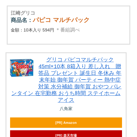
江崎グリコ
パピコ マルチパック
商品名：
＊番組調べ
金額：10本入り 594円
グリコ パピコマルチパック
45ml×10本 8箱入り 差し入れ 贈
答品 プレゼント 誕生日 冬休み 年
末年始 御年賀 パーティー 熱中症
対策 水分補給 御年賀 おやつ バレ
ンタイン 在宅勤務 おうち時間 ステイホーム
アイス
八角家
[PR] Amazon
[PR] 楽天市場