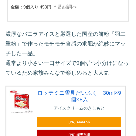
＊番組調べ
金額：9個入り 453円
濃厚なバニラアイスと厳選した国産の餅粉「羽二
重粉」で作ったモチモチ食感の求肥が絶妙にマッ
チした一品。
通常より小さい一口サイズで3個ずつ小分けになっ
ているため家族みんなで楽しめると大人気。
ロッテミニ雪見だいふく 30ml×9
個×8入
アイスクリームのきしもと
[PR] Amazon
[PR] 楽天市場