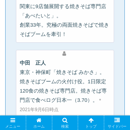
関東に9店舗展開する焼きそば専門店
「あぺたいと」。
創業33年。究極の両面焼きそばで焼き
そばブームを牽引！
中田 正人
東京・神保町「焼きそば みかさ」。
焼きそばブームの火付け役。1日限定
120食の焼きそば専門店。焼きそば専
門店で食べログ日本一（3.70）。
＊
2021年9月6日時点
メニュー
ホーム
検索
トップ
サイドバー