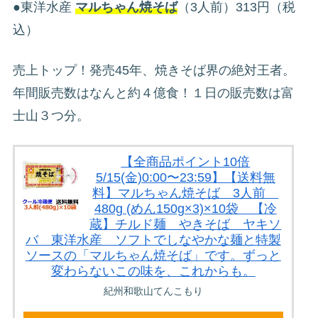
●東洋水産
マルちゃん焼そば
（3人前）313円（税
込）
売上トップ！発売45年、焼きそば界の絶対王者。
年間販売数はなんと約４億食！１日の販売数は富
士山３つ分。
【全商品ポイント10倍
5/15(金)0:00〜23:59】【送料無
料】マルちゃん焼そば 3人前
480g (めん150g×3)×10袋 【冷
蔵】チルド麺 やきそば ヤキソ
バ 東洋水産 ソフトでしなやかな麺と特製
ソースの「マルちゃん焼そば」です。ずっと
変わらないこの味を、これからも。
紀州和歌山てんこもり