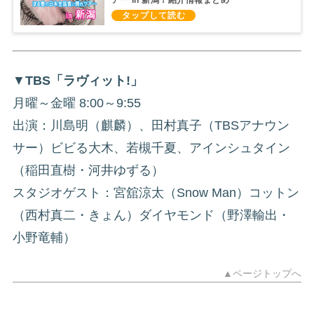
（2022/12/19）
▼
TBS「ラヴィット!」
月曜～金曜 8:00～9:55
出演：川島明（麒麟）、田村真子（TBSアナウン
サー）ビビる大木、若槻千夏、アインシュタイン
（稲田直樹・‎河井ゆずる）
スタジオゲスト：宮舘涼太（Snow Man）コットン
（西村真二・きょん）ダイヤモンド（野澤輸出・
小野竜輔）
▲ページトップへ