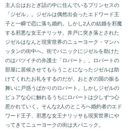
主人公はおとぎ話の中に住んでいるプリンセスの
「ジゼル」。ジゼルは偶然出会ったエドワード王
子と一瞬で恋に落ち婚約。しかし2人の結婚を邪魔
する邪悪な女王ナリッサ。井戸に突き落とされた
ジゼルはなんと現実世界のニューヨーク・マンハ
ッタンの街中へ。街でパニックにジゼルを助けた
のはバツイチの弁護士「ロバート」。ロバートの
部屋に居候させてもらうことになったジゼルは助
けてくれたお礼をするのだが、おとぎの国の振る
舞いに戸惑うばかりのロバート。しかしジゼルの
ピュアな心に触れるうちにロバートは少しずつ心
惹かれていく。そんな2人のところへ婚約者のエド
ワード王子、邪悪な女王ナリッサも現実世界にや
ってきてニューヨークの街は大パニック。