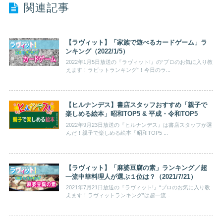
関連記事
【ラヴィット】「家族で遊べるカードゲーム」ラ
ンキング（2022/1/5）
2022年1月5日放送の『ラヴィット!』の“プロのお気に入り教
えます！ラビットランキング”！今日のラ...
【ヒルナンデス】書店スタッフおすすめ「親子で
楽しめる絵本」昭和TOP5 & 平成・令和TOP5
2022年9月23日放送の『ヒルナンデス』は書店スタッフが選
んだ！親子で楽しめる絵本「昭和TOP5 ...
【ラヴィット】「麻婆豆腐の素」ランキング／超
一流中華料理人が選ぶ１位は？（2021/7/21）
2021年7月21日放送の『ラヴィット!』“プロのお気に入り教
えます！ラヴィットランキング”は超一流...