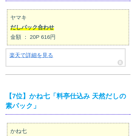
ヤマキ
だしパック合わせ
金額 ： 20P 616円
楽天で詳細を見る
【7位】かね七「料亭仕込み 天然だしの
素パック」
かね七