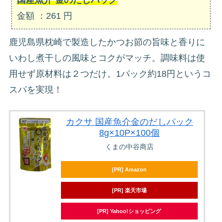
金額 ：261 円
鹿児島県枕崎で製造したかつお節の旨味と香りに
いわし煮干しの風味とコクがマッチ。調味料は使
用せず原材料は２つだけ。1パック約18円というコ
スパを実現！
カクサ 国産魚介金のだしパック
8g×10P×100個
くまの中谷商店
[PR] Amazon
[PR] 楽天市場
[PR] Yahoo!ショッピング