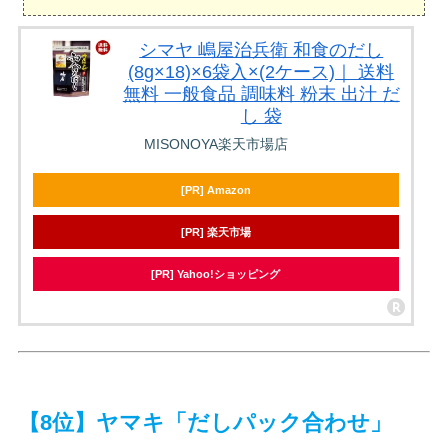
シマヤ 嶋屋治兵衛 和食のだし
(8g×18)×6袋入×(2ケース)｜ 送料
無料 一般食品 調味料 粉末 出汁 だ
し 袋
MISONOYA楽天市場店
[PR] Amazon
[PR] 楽天市場
[PR] Yahoo!ショッピング
【8位】ヤマキ「だしパック合わせ」