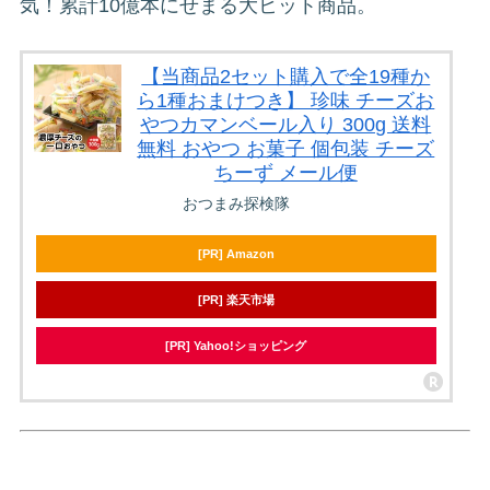
気！累計10億本にせまる大ヒット商品。
【当商品2セット購入で全19種か
ら1種おまけつき】 珍味 チーズお
やつカマンベール入り 300g 送料
無料 おやつ お菓子 個包装 チーズ
ちーず メール便
おつまみ探検隊
[PR] Amazon
[PR] 楽天市場
[PR] Yahoo!ショッピング