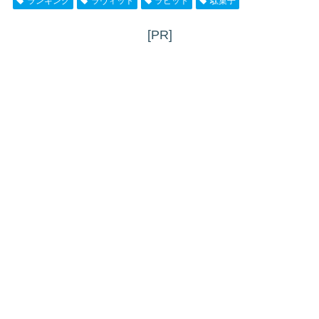
ランキング
ラヴィット
ラビット
駄菓子
[PR]