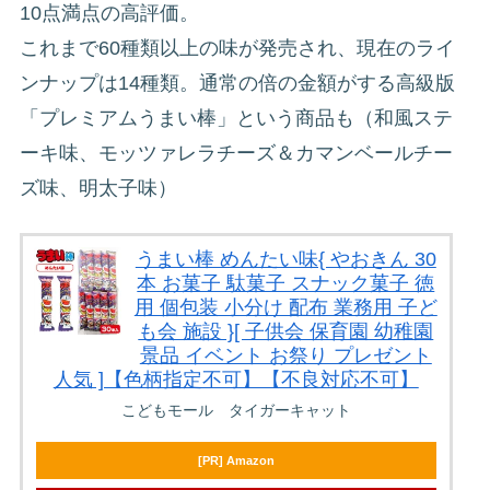
10点満点の高評価。
これまで60種類以上の味が発売され、現在のライ
ンナップは14種類。通常の倍の金額がする高級版
「プレミアムうまい棒」という商品も（和風ステ
ーキ味、モッツァレラチーズ＆カマンベールチー
ズ味、明太子味）
うまい棒 めんたい味{ やおきん 30
本 お菓子 駄菓子 スナック菓子 徳
用 個包装 小分け 配布 業務用 子ど
も会 施設 }[ 子供会 保育園 幼稚園
景品 イベント お祭り プレゼント
人気 ]【色柄指定不可】【不良対応不可】
こどもモール タイガーキャット
[PR] Amazon