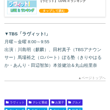
【ラビット】 LOVE it ランキング
▼
TBS「ラヴィット!」
月曜～金曜 8:00～9:55
出演：川島明（麒麟）、田村真子（TBSアナウン
サー）馬場裕之（ロバート）ぼる塾（きりやはる
か・あんり・田辺智加）本並健治＆丸山桂里奈
▲ページトップへ
ラヴィット
テレビ番組
お菓子
グルメ