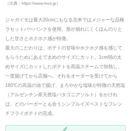
（出典：https://www.mos.jp）
ジャガイモは最大20cmにもなる北米ではメジャーな品種
ラセットバーバンクを使用。形が崩れにくくほんのりと
した甘さとホクホク感が特徴。
最大のこだわりは、ポテトの甘味やホクホク感を感じて
もらうためにあえて太めのサイズにカット。1cm弱の太
めサイズにカットしたポテトを高温スチームで加熱し、
一度揚げてから店舗へ。それをオーダーを受けてから
180℃の高温の油で揚げ、まろやかな塩味が特徴の天然塩
（アルゼンチン産天然塩パタゴニアソルト）をかけれ
ば、どのバーガーとも合うシンプルイズベストなフレン
チフライポテトの完成。