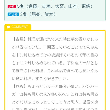
5名（進藤、古屋、大宮、山本、東條）
合格
2名（扇谷、岩元）
不合格
【古屋】料理が運ばれて来た時に芋の香りがしっ
かり香っていた。一回蒸していることででんぷん
を中に封じ込めてその後揚げているので芋の旨み
もすごく封じ込められている。芋料理の一品とし
て確立された料理。これ単品で食べても良いくら
い良い料理。すごく好きでした。
【扇谷】ちょっとカリっと部分が薄い。ハンバー
ガーは持ち帰りの人が多いので、これは持ち帰る
とかなりふにゃっとしてしまうと思う。温度を少
し高く揚げたり、ジャガイモの品種を変えてみる