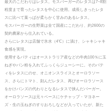
最大のこだわりはレタス。モスバーガーのレタスは7~8割
程度まで育ったレタスを中心に使用。成長しきったレタ
スに比べて葉っぱが柔らかく甘みのあるレタス。
モスバーガーの生野菜は全て国産にこだわり、約2600の
契約農家から仕入れている。
さらにレタスは店舗で氷水（4℃）に漬け、シャキシャキ
食感を実現。
使用するパティはオーストラリア産などの牛肉100％に玉
ねぎやパン粉を入れてふっくらジューシーに。そのパテ
ィをレタスにのせ、オニオンスライスとオーロラソー
ス、さらにトマト、刻んだレタス、再びオーロラソース
をかけバンズの代わりとなるレタスで挟んだバーガー。
オーロラソースは元々ベースにケチャップ・マヨネー
ズ・生の玉ねぎのすりおろしなどが入っていたが、新た