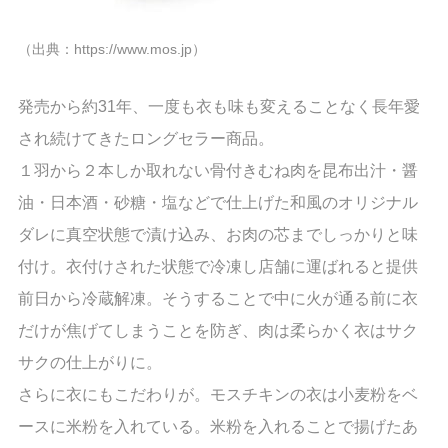
（出典：https://www.mos.jp）
発売から約31年、一度も衣も味も変えることなく長年愛
され続けてきたロングセラー商品。
１羽から２本しか取れない骨付きむね肉を昆布出汁・醤
油・日本酒・砂糖・塩などで仕上げた和風のオリジナル
ダレに真空状態で漬け込み、お肉の芯までしっかりと味
付け。衣付けされた状態で冷凍し店舗に運ばれると提供
前日から冷蔵解凍。そうすることで中に火が通る前に衣
だけが焦げてしまうことを防ぎ、肉は柔らかく衣はサク
サクの仕上がりに。
さらに衣にもこだわりが。モスチキンの衣は小麦粉をベ
ースに米粉を入れている。米粉を入れることで揚げたあ