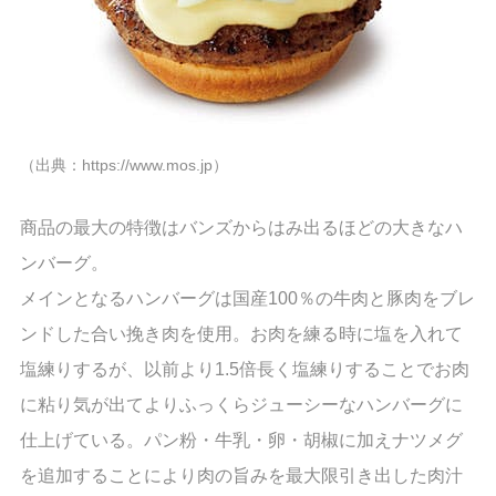
（出典：https://www.mos.jp）
商品の最大の特徴はバンズからはみ出るほどの大きなハ
ンバーグ。
メインとなるハンバーグは国産100％の牛肉と豚肉をブレ
ンドした合い挽き肉を使用。お肉を練る時に塩を入れて
塩練りするが、以前より1.5倍長く塩練りすることでお肉
に粘り気が出てよりふっくらジューシーなハンバーグに
仕上げている。パン粉・牛乳・卵・胡椒に加えナツメグ
を追加することにより肉の旨みを最大限引き出した肉汁