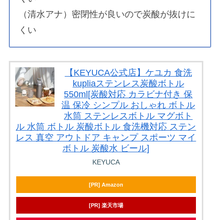
（清水アナ）密閉性が良いので炭酸が抜けに
くい
【KEYUCA公式店】ケユカ 食洗
kupliaステンレス炭酸ボトル
550ml[炭酸対応 カラビナ付き 保
温 保冷 シンプル おしゃれ ボトル
水筒 ステンレスボトル マグボト
ル 水筒 ボトル 炭酸ボトル 食洗機対応 ステン
レス 真空 アウトドア キャンプ スポーツ マイ
ボトル 炭酸水 ビール]
KEYUCA
[PR] Amazon
[PR] 楽天市場