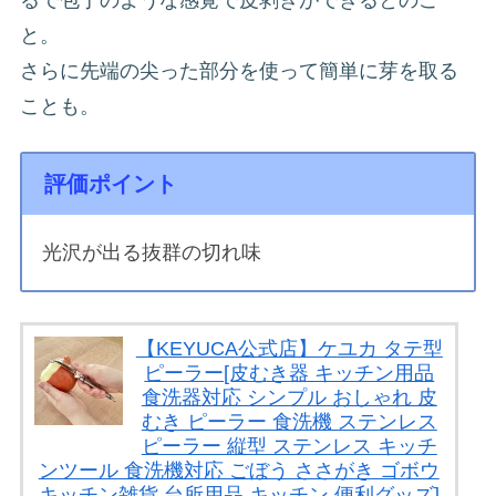
るで包丁のような感覚で皮剥きができるとのこ
と。
さらに先端の尖った部分を使って簡単に芽を取る
ことも。
評価ポイント
光沢が出る抜群の切れ味
【KEYUCA公式店】ケユカ タテ型
ピーラー[皮むき器 キッチン用品
食洗器対応 シンプル おしゃれ 皮
むき ピーラー 食洗機 ステンレス
ピーラー 縦型 ステンレス キッチ
ンツール 食洗機対応 ごぼう ささがき ゴボウ
キッチン雑貨 台所用品 キッチン 便利グッズ]