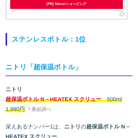
[PR] Yahoo!ショッピング
ステンレスボトル：1位
ニトリ「超保温ボトル」
ニトリ
超保温ボトル N－HEATEX スクリュー
500ml
1,990円
＊番組調べ
栄えあるナンバー1は、
ニトリ
の
超保温ボトル N－
HEATEX スクリュー
。