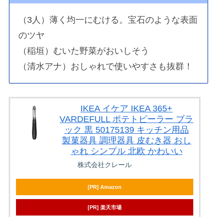
（3人）薄く均一にむける。宝石のような表面
のツヤ
（稲垣）むいた野菜がおいしそう
（清水アナ）おしゃれで使いやすさも抜群！
IKEA イケア IKEA 365+
VARDEFULL ポテトピーラー ブラ
ック 黒 50175139 キッチン用品
製菓器具 調理器具 皮むき器 おし
ゃれ シンプル 北欧 かわいい
株式会社クレール
[PR] Amazon
[PR] 楽天市場