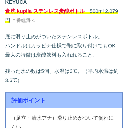
KEYUCA
食洗 kuplia ステンレス炭酸ボトル
500ml 2,079
円
＊番組調べ
底に滑り止めがついたステンレスボトル。
ハンドルはカラビナ仕様で鞄に取り付けてもOK。
最大の特徴は炭酸飲料も入れれること。
残った氷の数は5個、水温は3℃。（平均水温は約
3.6℃）
評価ポイント
（足立・清水アナ）滑り止めがついて倒れに
くい