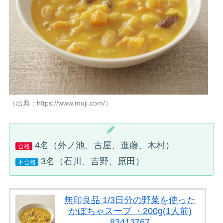
（出典：https://www.muji.com/）
4名（外ノ池、古屋、進藤、木村）
合格
3名（石川、吉野、原田）
不合格
無印良品 1/3日分の野菜を使った
かぼちゃスープ ・200g(1人前)
83413767