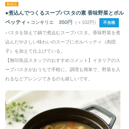
新商品
●
煮込んでつくるスープパスタの素 香味野菜とポル
ペッティ
350円
＋コンキリエ
（＋102円）
不合格
パスタを加えて鍋で煮込むスープパスタ。香味野菜を煮
込んだやさしい味わいのスープにポルペッティ（肉団
子）を加えて仕上げている。
【無印良品スタッフのおすすめコメント】イタリアのス
ープパスタがおうちで手軽に。調理も簡単で、野菜を入
れるなどアレンジできるのも嬉しいです。