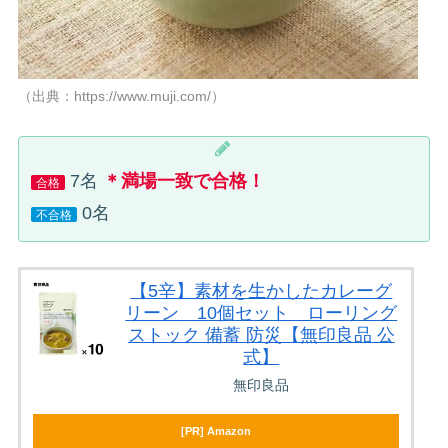
（出典：https://www.muji.com/）
7名
＊満場一致で合格！
合格
0名
不合格
【5辛】素材を生かしたカレーグ
リーン 10個セット ローリング
ストック 備蓄 防災【無印良品 公
式】
無印良品
[PR] Amazon