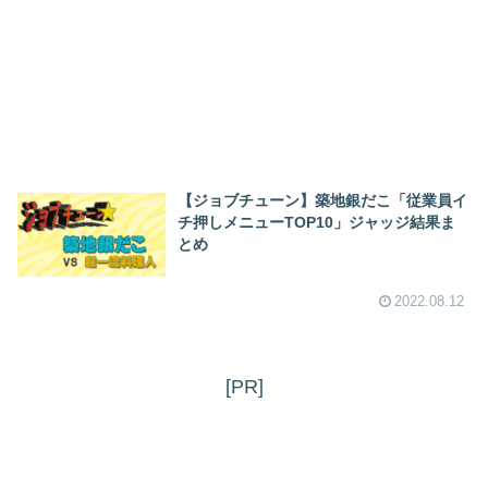
【ジョブチューン】築地銀だこ「従業員イ
チ押しメニューTOP10」ジャッジ結果ま
とめ
2022.08.12
[PR]