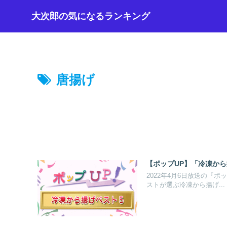
大次郎の気になるランキング
唐揚げ
【ポップUP】「冷凍から揚
2022年4月6日放送の『
ストが選ぶ冷凍から揚げ...