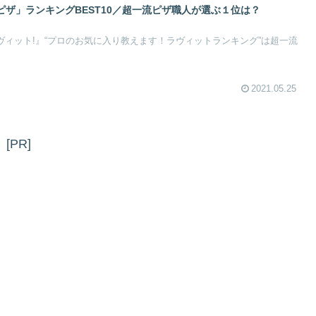
ザ」ランキングBEST10／超一流ピザ職人が選ぶ１位は？
『ラヴィット!』“プロのお気に入り教えます！ラヴィットランキング”は超一流
2021.05.25
[PR]