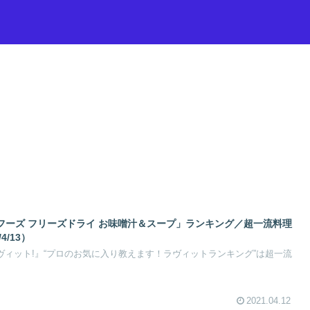
フーズ フリーズドライ お味噌汁＆スープ」ランキング／超一流料理
4/13）
『ラヴィット!』“プロのお気に入り教えます！ラヴィットランキング”は超一流
2021.04.12