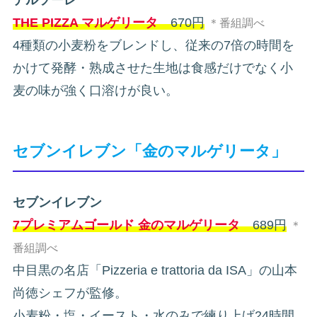
THE PIZZA マルゲリータ
670円
＊番組調べ
4種類の小麦粉をブレンドし、従来の7倍の時間を
かけて発酵・熟成させた生地は食感だけでなく小
麦の味が強く口溶けが良い。
セブンイレブン「金のマルゲリータ」
セブンイレブン
7プレミアムゴールド 金のマルゲリータ
689円
＊
番組調べ
中目黒の名店「Pizzeria e trattoria da ISA」の山本
尚徳シェフが監修。
小麦粉・塩・イースト・水のみで練り上げ24時間