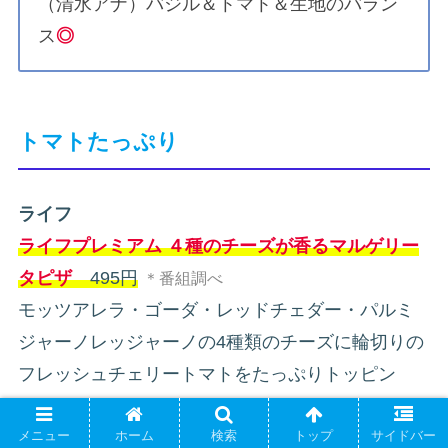
（清水アナ）バジル＆トマト＆生地のバラン
ス
◎
トマトたっぷり
ライフ
ライフプレミアム ４種のチーズが香るマルゲリー
タピザ
495円
＊番組調べ
モッツアレラ・ゴーダ・レッドチェダー・パルミ
ジャーノレッジャーノの4種類のチーズに輪切りの
フレッシュチェリートマトをたっぷりトッピン
グ。
ガーリックや香辛料も効かせたトマトソースで食
メニュー
ホーム
検索
トップ
サイドバー